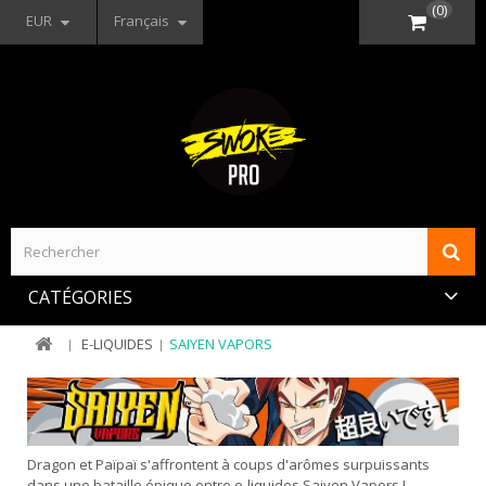
(0)
EUR
Français
CATÉGORIES
E-LIQUIDES
SAIYEN VAPORS
Dragon et Païpaï s'affrontent à coups d'arômes surpuissants
dans une bataille épique entre e-liquides Saiyen Vapors !