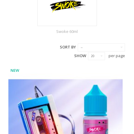
Swoke 60ml
SORT BY
--
SHOW
per page
20
NEW