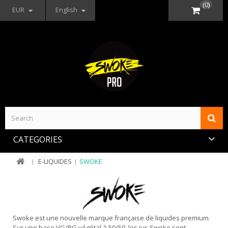
(0)
EUR
English
CATEGORIES
E-LIQUIDES
SWOKE
Swoke est une nouvelle marque française de liquides premium.
Sur une base VG/PG végétal à 50/50, les jus Swoke sont