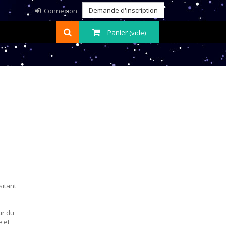
Demande d'inscription
Connexion
Panier
(vide)
sitant
ur du
e et