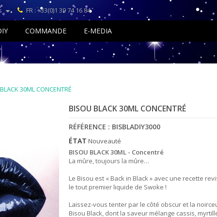
s
FR : +33(0)1 39 74 16 84
DIY
COMMANDE
E-MEDIA
 BLACK 30ML CONCENTRÉ
BISOU BLACK 30ML CONCENTRÉ
RÉFÉRENCE :
BISBLADIY3000
ÉTAT
Nouveauté
BISOU BLACK 30ML - Concentré
La mûre, toujours la mûre…
Le Bisou est « Back in Black » avec une recette revi
le tout premier liquide de Swoke !
Laissez-vous tenter par le côté obscur et la noirce
Bisou Black, dont la saveur mélange cassis, myrtill