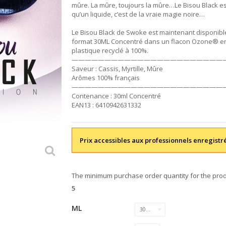
mûre. La mûre, toujours la mûre…Le Bisou Black es
qu’un liquide, c’est de la vraie magie noire…
Le Bisou Black de Swoke est maintenant disponibl
format 30ML Concentré dans un flacon Ozone® e
plastique recyclé à 100%.
———————————————————————
Saveur : Cassis, Myrtille, Mûre
Arômes 100% français
———————————————————————
Contenance : 30ml Concentré
EAN13 : 6410942631332
Prix accessibles aux professionnels enregistr
The minimum purchase order quantity for the prod
5
ML
30 ML