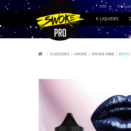
EUR
Françai
E-LIQUIDES
E-LIQUIDES
SWOKE
SWOKE 30ML
BISOU