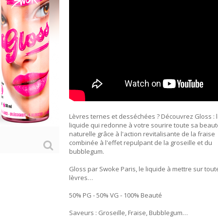
Lèvres ternes et desséchées ? Découvrez Gloss : 
liquide qui redonne à votre sourire toute sa beau
naturelle grâce à l'action revitalisante de la fraise
combinée à l'effet repulpant de la groseille et du
bubblegum.
Gloss par Swoke Paris, le liquide à mettre sur tout
lèvres…
50% PG - 50% VG - 100% Beauté
Saveurs : Groseille, Fraise, Bubblegum…