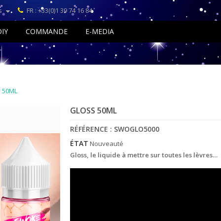
s
FR : +33(0)1 39 74 16 84
DIY
COMMANDE
E-MEDIA
 50ML
GLOSS 50ML
RÉFÉRENCE :
SWOGLO5000
ÉTAT
Nouveauté
Gloss, le liquide à mettre sur toutes les lèvres…