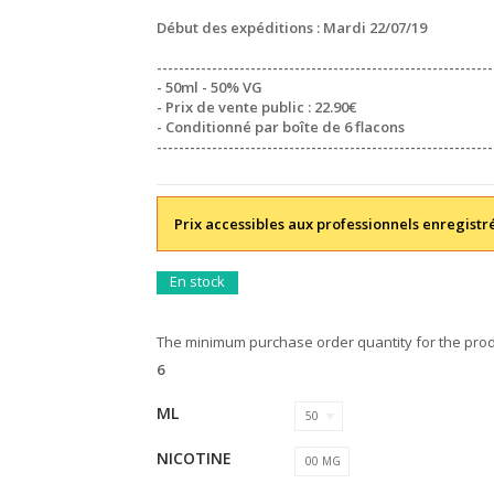
Début des expéditions : Mardi 22/07/19
----------------------
----------------------
-----------------
- 50ml - 50% VG
- Prix de vente public : 22.90€
- Conditionné par boîte de 6 flacons
----------------------
----------------------
-----------------
Prix accessibles aux professionnels enregistr
En stock
The minimum purchase order quantity for the prod
6
ML
50
NICOTINE
00 MG