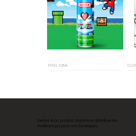
PIXEL 50ML
CLO
Swoke & co. produit, importe et distribue les
meilleurs jus pour vos boutiques.