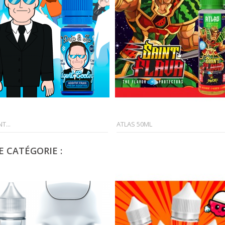
T...
ATLAS 50ML
 CATÉGORIE :