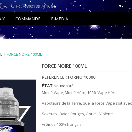
s
FR : +33(0)1 39 74 16 84
DIY
COMMANDE
E-MEDIA
L
FORCE NOIRE 100ML
FORCE NOIRE 100ML
RÉFÉRENCE :
FORNOI10000
ÉTAT
Nouveauté
Moitié Vape, Moitié Héro, 100% Vape Héro !
Vapoteurs de la Terre, que la Force Vape soit avec
Saveurs :
Baies Rouges, Goumi,
Violette
Arômes 100% français