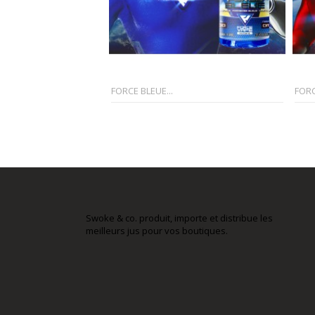
FORCE BLEUE...
FORC
Swoke & co. produit, importe et distribue les
meilleurs jus pour vos boutiques.