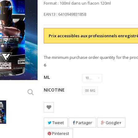
Format : 100ml dans un flacon 120ml
EAN13 : 6410949831858
Prix accessibles aux professionnels enregistr
The minimum purchase order quantity for the prod
6
ML
100ML
NICOTINE
00 MG
Tweet
Partager
Google+
Pinterest