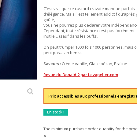
C'est vrai que ce custard cravate manque parfois
d'élégance. Mais il est tellement addictif qu'après 
goûté,
vous ne pourrez plus déclarer votre indépendanc
Cependant, toute résistance n'est pas forcément
inutile… (sauf dans les puffs).
On peut trumper 1000 fois 1000 personnes, mais 
peut pas… ah ben si.
Saveurs :
Crème vanille, Glace pécan, Praline
Revue du Donald 2 par Levapelier.com
Prix accessibles aux professionnels enregistr
En stock !
The minimum purchase order quantity for the prod
6