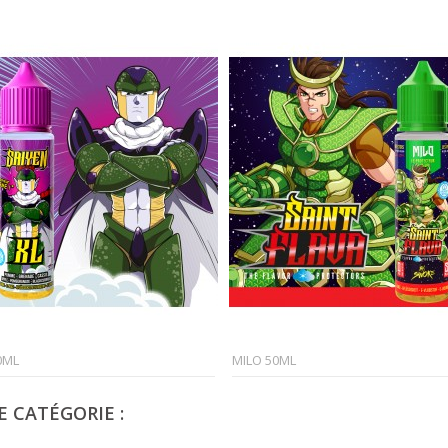
0ML
MILO 50ML
 CATÉGORIE :