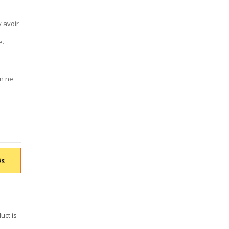
y avoir
e.
on ne
és
uct is