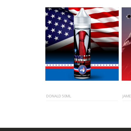
DONALD 50ML
JAME