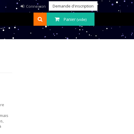
Demande d'inscription
Connexion
Panier
(vide)
ire
 mais
as,
à