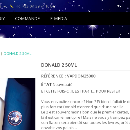
s
FR : +33(0)1 39 74 16 84
DIY
COMMANDE
E-MEDIA
DONALD 2 50ML
DONALD 2 50ML
RÉFÉRENCE :
VAPDON25000
ÉTAT
Nouveauté
ET CETTE FOIS-CI, IL EST PARTI… POUR RESTER
Vous en vouliez encore ? Non ? Et bien il fallait le d
plus fort car Donald n'entend que d'une oreille.
Le 2 est souvent moins bon que le premier certes,
là il est carrément pire ! Mais ne vous y trumpez p
son flacon sera bientôt sur toutes les lèvres, prêt 
envahir vos palais…