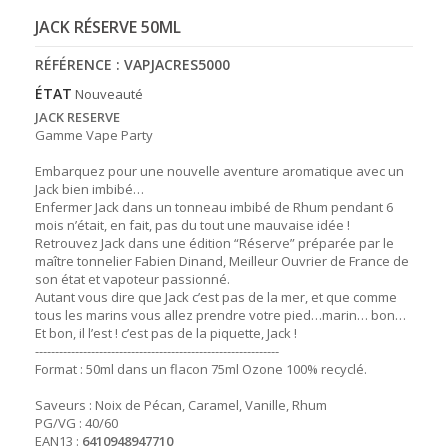
JACK RÉSERVE 50ML
RÉFÉRENCE :
VAPJACRES5000
ÉTAT
Nouveauté
JACK RESERVE
Gamme Vape Party
Embarquez pour une nouvelle aventure aromatique avec un
Jack bien imbibé…
Enfermer Jack dans un tonneau imbibé de Rhum pendant 6
mois n’était, en fait, pas du tout une mauvaise idée !
Retrouvez Jack dans une édition “Réserve” préparée par le
maître tonnelier Fabien Dinand, Meilleur Ouvrier de France de
son état et vapoteur passionné.
Autant vous dire que Jack c’est pas de la mer, et que comme
tous les marins vous allez prendre votre pied…marin… bon…
Et bon, il l’est ! c’est pas de la piquette, Jack !
-------------------------------------------------------------
Format : 50ml dans un flacon 75ml Ozone 100% recyclé.
Saveurs : Noix de Pécan, Caramel, Vanille, Rhum
PG/VG : 40/60
EAN13 :
6410948947710